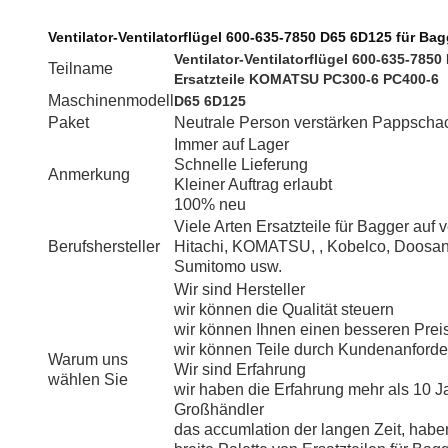
Ventilator-Ventilatorflügel 600-635-7850 D65 6D125 für B
Ventilator-Ventilatorflügel 600-635-785
Teilname
Ersatzteile KOMATSU PC300-6 PC400-6
Maschinenmodell
D65 6D125
Paket
Neutrale Person verstärken Pappschac
Immer auf Lager
Schnelle Lieferung
Anmerkung
Kleiner Auftrag erlaubt
100% neu
Viele Arten Ersatzteile für Bagger auf
Berufshersteller
Hitachi, KOMATSU, , Kobelco, Doosan
Sumitomo usw.
Wir sind Hersteller
wir können die Qualität steuern
wir können Ihnen einen besseren Prei
wir können Teile durch Kundenanforde
Warum uns
Wir sind Erfahrung
wählen Sie
wir haben die Erfahrung mehr als 10 J
Großhändler
das accumlation der langen Zeit, habe