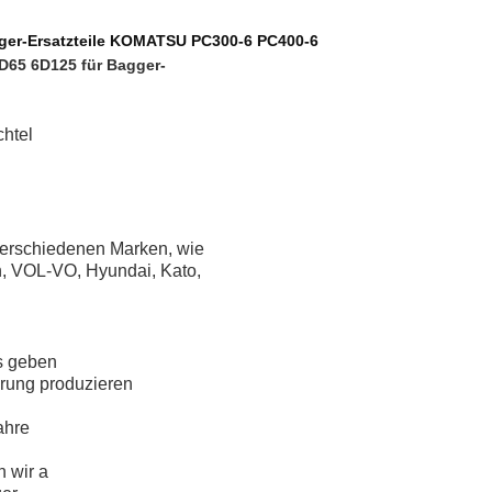
agger-Ersatzteile KOMATSU PC300-6 PC400-6
0 D65 6D125 für Bagger-
htel
 verschiedenen Marken, wie
, VOL-VO, Hyundai, Kato,
s geben
rung produzieren
ahre
n wir a