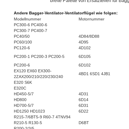
breite Palette von Ersatzteilen für Bag
Andere Bagger-Ventilator-Ventilatorflügel wie folgen:
Modellnummer
Motornummer
PC300-6 PC400-6
PC300-7 PC400-7
PC40/50
4D84/8D88
PC60/100
4D95
PC120-6
4D102
PC200-1 PC200-3 PC200-5
6D105
PC200-6
6D102
EX120 EX60 EX300-
4BD1 6SD1 4JB1
2ZAX200/210/220/230/240
E320 S6K
E320C
HD450-5/7
4D31
HD800
6D14
HD700-5/7
6D31
HD1250 HD1023
6D22
R215-7/6BT5-9 R60-7 4TNV94
R210-5 R130-5
D6BT
R200-2/3/5