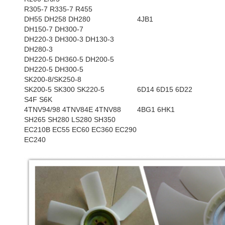
R305-7 R335-7 R455
DH55 DH258 DH280
4JB1
DH150-7 DH300-7
DH220-3 DH300-3 DH130-3
DH280-3
DH220-5 DH360-5 DH200-5
DH220-5 DH300-5
SK200-8/SK250-8
SK200-5 SK300 SK220-5
6D14 6D15 6D22
S4F S6K
4TNV94/98 4TNV84E 4TNV88
4BG1 6HK1
SH265 SH280 LS280 SH350
EC210B EC55 EC60 EC360 EC290
EC240