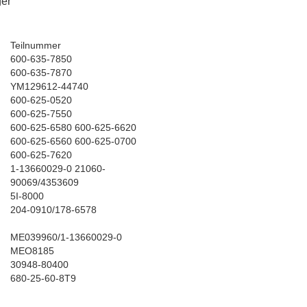
ger
Teilnummer
600-635-7850
600-635-7870
YM129612-44740
600-625-0520
600-625-7550
600-625-6580 600-625-6620
600-625-6560 600-625-0700
600-625-7620
1-13660029-0 21060-
90069/4353609
5I-8000
204-0910/178-6578
ME039960/1-13660029-0
MEO8185
30948-80400
680-25-60-8T9