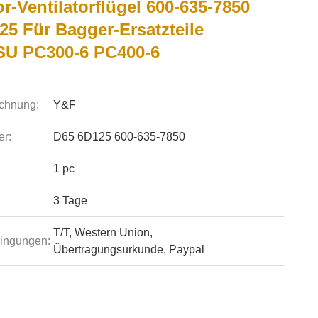
or-Ventilatorflügel 600-635-7850
25 Für Bagger-Ersatzteile
U PC300-6 PC400-6
chnung:
Y&F
r:
D65 6D125 600-635-7850
1 pc
3 Tage
T/T, Western Union,
ingungen:
Übertragungsurkunde, Paypal