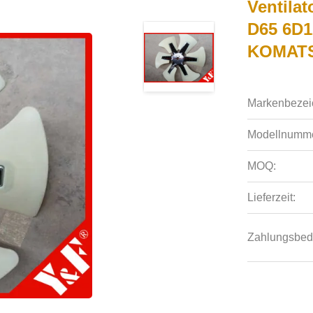
Ventilat
D65 6D1
KOMATS
Markenbezei
Modellnumme
MOQ:
Lieferzeit:
Zahlungsbed