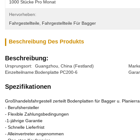
1000 Stücke Pro Monat
Hervorheben:
Fahrgestellteile
, 
Fahrgestellteile Für Bagger
Beschreibung Des Produkts
Beschreibung:
Ursprungsort:
Guangzhou, China (Festland)
Mark
Einzelteilname:
Bodenplatte PC200-6
Garan
Spezifikationen
Großhandelsfahrgestell zerteilt Bodenplatten für Bagger u. Planierr
- Berufshersteller
- Flexible Zahlungsbedingungen
-1-jährige Garantie
- Schnelle Lieferfrist
- Alleinvertreter angenommen