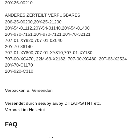
20Y-26-00210
ANDERES ZERTEILT VERFÜGBARES
206-25-00200,20Y-25-21200
20Y-54-01112,20Y-54-01140,20Y-54-01490
20Y-970-7151,20Y-970-7121,20Y-70-32121
707-01-XY820,707-01-0Z840
20Y-70-36140
707-01-XY800,707-01-XY810,707-01-XY130
707-00-XC470, 22M-63-X2132, 707-00-XC480, 20T-63-X2524
20Y-70-C1170
20Y-920-C310
Verpacken u. Versenden
Versendet durch sea/by air/by DHL/UPS/TNT etc.
Verpackt im Holzetui.
FAQ