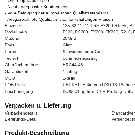
- One-stop Kaufservice
- Nicht angepasster Kundendienst
- Volle Befolgung der europäischen Qualitätsstandards
- Ausgezeichnete Qualität mit konkurrenzfähigen Preisen
Einzelteil
135-32-11211 Teile EX200 Hitachi, B
Modell nein.
E320, PC200, EX200, SK200, R210, 
Material
25MnB
Ende
Glatt
Farben
Schwarzes oder Gelb
Technik
Schmiedencasting
Oberflächenhärte
HRC44-48
Garantiezeit
1-jährig
MOQ
1-teilig
FOB-Preis
UHRKETTE Xiamen USD 13-18/Piece
Bescheinigung
ISO9001, geführt CER-Prüfung, volle 
Verpacken u. Lieferung
Verpackendetails:
Standardver
Lieferungs-Detail:
Versendet i
Produkt-Beschreibung