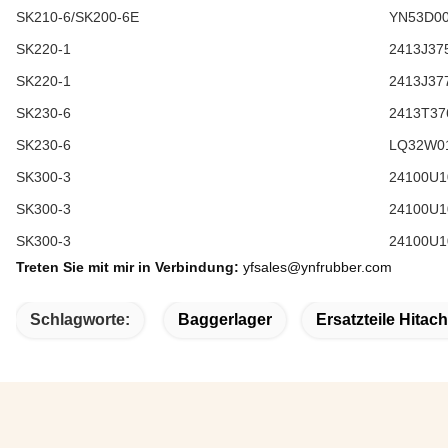
SK210-6/SK200-6E
YN53D00
SK220-1
2413J37
SK220-1
2413J37
SK230-6
2413T37
SK230-6
LQ32W0
SK300-3
24100U1
SK300-3
24100U1
SK300-3
24100U1
Treten Sie mit mir in Verbindung:
yfsales@ynfrubber.com
Schlagworte:
Baggerlager
Ersatzteile Hitac