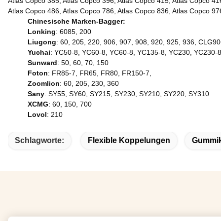
Atlas Copco 385, Atlas Copco 396, Atlas Copco 415, Atlas Copco 41
Atlas Copco 486, Atlas Copco 786, Atlas Copco 836, Atlas Copco 
Chinesische Marken-Bagger:
Lonking
: 6085, 200
Liugong
: 60, 205, 220, 906, 907, 908, 920, 925, 936, CL
Yuchai
: YC50-8, YC60-8, YC60-8, YC135-8, YC230, YC230-
Sunward
: 50, 60, 70, 150
Foton
: FR85-7, FR65, FR80, FR150-7,
Zoomlion
: 60, 205, 230, 360
Sany
: SY55, SY60, SY215, SY230, SY210, SY220, SY310
XCMG
: 60, 150, 700
Lovol
: 210
Schlagworte:
Flexible Koppelungen
Gummik