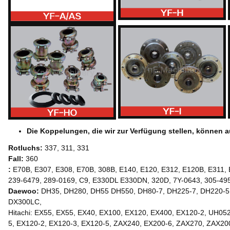
Die Koppelungen, die wir zur Verfügung stellen, können 
Rotluchs:
337, 311, 331
Fall:
360
:
E70B, E307, E308, E70B, 308B, E140, E120, E312, E120B, E311, 
239-6479, 289-0169, C9, E330DL E330DN, 320D, 7Y-0643, 305-49
Daewoo:
DH35, DH280, DH55 DH550, DH80-7, DH225-7, DH220-5,
DX300LC,
Hitachi: EX55, EX55, EX40, EX100, EX120, EX400, EX120-2, UH0
5, EX120-2, EX120-3, EX120-5, ZAX240, EX200-6, ZAX270, ZAX20