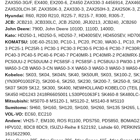
ZAX350-3G/F, EX400, EX200-6, ZX450 ZAX330-3 4456914, ZAX46
ZAX520LCH-3F, ZAX350K-3, ZAX330-3, ZAX250H-3, ZAX250K-3, 
Hyundai:
R60, R200 R210, R225-7, R215-7, R300, R305-7,
JCB:
JCB210, JCB330LC, JCB JS200, JRJ0213, JCB240, JCB260
John Deere:
790D, John Deere 1010D, 1110D, 1400D,
Kato:
HD250-1, HD250-5, HD250-7, HD400SEV, HD450SEV, HD70
KOMATSU:
10E-60-25130, PC10-1, PC20, PC30, WA30-1, PC10, 
3 PC25-1 PC25R-1 PC30-1 PC30-3 PC30-5 PC30-6 PC30-7 PC3
PC40-3 PC40-5 PC40-6 PC40-7 PC40MR-1 PC40MR-2 PC40MRX-
PC50UU-2 PC50UUM-2 PC58SF-1 PC58SF-1 PC58UU-3 PW30-1 P
WA50-3-CB WA50-3-CN WA50-3-X WA50-3 WA50-3 WA50-3 WA50-6,
Kobelco:
SK03, SK04, SK04N, SK40, SK50UR, SK03, SK100-2, SK1
(YN30P01002F2), SK200-6, SK250, SK230, SK200-7, SK250-8, SK2
SK07 SK09 SK12, SK300, SK400, NEWHOLLAND KOBELCO (TEIL |
SK450 HD1243 2418R660S001 LS30P01063F1 SK460-8 SK480LC-
Mitsubishi:
MS070-8 MS120-1, MS120-2, MS140-8 MS110
Sumitomo:
SH60, SH160, SH120, SH100, SH260, SH135 SH265, L
VOL-VO:
EC60, EC210
Andere:
VH25-7, EM100, ROS R1100, PDS750, PDS850, BOMAG212
HPV102, 8DC8 8DC9, ISUZU-Reihe Ⅱ 522192, Lishide 60, PERKIN
1615622900,