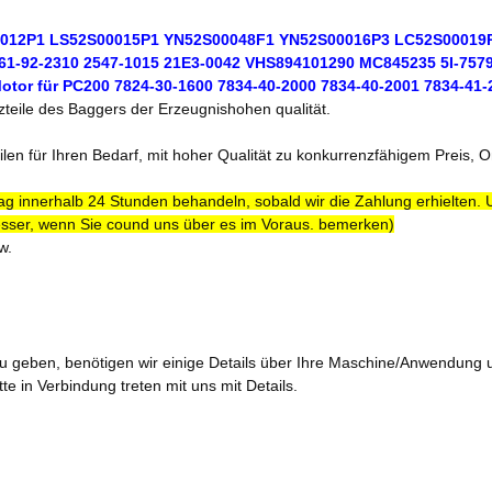
S00012P1 LS52S00015P1 YN52S00048F1 YN52S00016P3 LC52S0001
861-92-2310 2547-1015 21E3-0042 VHS894101290 MC845235 5I-757
tor für PC200 7824-30-1600 7834-40-2000 7834-40-2001 7834-41-
zteile des Baggers der Erzeugnishohen qualität.
ilen für Ihren Bedarf, mit hoher Qualität zu konkurrenzfähigem Preis, 
ag innerhalb 24 Stunden behandeln, sobald wir die Zahlung erhielten. 
esser, wenn Sie cound uns über es im Voraus. bemerken)
w.
u geben, benötigen wir einige Details über Ihre Maschine/Anwendung 
te in Verbindung treten mit uns mit Details.