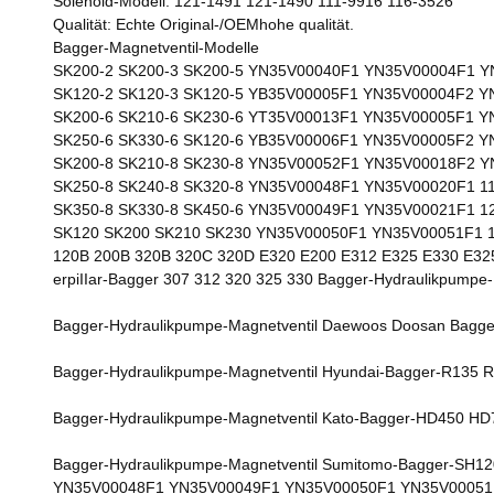
Solenoid-Modell: 121-1491 121-1490 111-9916 116-3526
Qualität: Echte Original-/OEMhohe qualität.
Bagger-Magnetventil-Modelle
SK200-2 SK200-3 SK200-5 YN35V00040F1 YN35V00004F1 
SK120-2 SK120-3 SK120-5 YB35V00005F1 YN35V00004F2 
SK200-6 SK210-6 SK230-6 YT35V00013F1 YN35V00005F1 
SK250-6 SK330-6 SK120-6 YB35V00006F1 YN35V00005F2 
SK200-8 SK210-8 SK230-8 YN35V00052F1 YN35V00018F2 
SK250-8 SK240-8 SK320-8 YN35V00048F1 YN35V00020F1 11
SK350-8 SK330-8 SK450-6 YN35V00049F1 YN35V00021F1 1
SK120 SK200 SK210 SK230 YN35V00050F1 YN35V00051F1 1
120B 200B 320B 320C 320D E320 E200 E312 E325 E330 E3
erpiIIar-Bagger 307 312 320 325 330 Bagger-Hydraulikpumpe-
Bagger-Hydraulikpumpe-Magnetventil Daewoos Doosan Bagge
Bagger-Hydraulikpumpe-Magnetventil Hyundai-Bagger-R135 R
Bagger-Hydraulikpumpe-Magnetventil Kato-Bagger-HD450 HD7
Bagger-Hydraulikpumpe-Magnetventil Sumitomo-Bagger-SH120
YN35V00048F1 YN35V00049F1 YN35V00050F1 YN35V00051