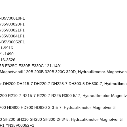
YN35V00019F1
YN35V00020F1
YN35V00021F1
YN35V00041F1
YN35V00052F1
1-9916
21-1490
16-3526
25B E325C E330B E330C 121-1491
Magnetventil 120B 200B 320B 320C 320D, Hydraulikmotor-Magnetventi
r-DH200 DH215-7 DH220-7 DH225-7 DH300-5 DH300-7, Hydraulikmot
200 R210-7 R215-7 R220-7 R225 R300-5/-7, Hydraulikmotor-Magnetve
00 HD800 HD900 HD820-2-3-5-7, Hydraulikmotor-Magnetventil
 SH200 SH210 SH280 SH300-2/-3/-5, Hydraulikmotor-Magnetventil
F1 YN35V00052F1