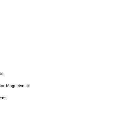
l;
or-Magnetventil
ntil