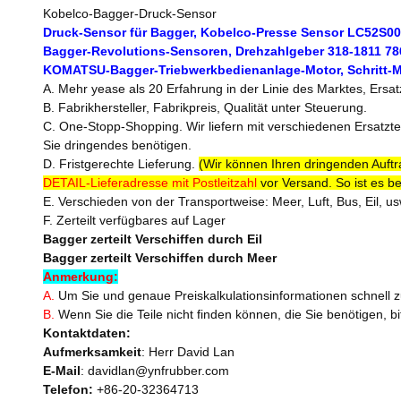
Kobelco-Bagger-Druck-Sensor
Druck-Sensor für Bagger, Kobelco-Presse Sensor LC52
Bagger-Revolutions-Sensoren, Drehzahlgeber 318-1811 7
KOMATSU-Bagger-Triebwerkbedienanlage-Motor, Schritt-Mo
A. Mehr yease als 20 Erfahrung in der Linie des Marktes, Ersat
B. Fabrikhersteller, Fabrikpreis, Qualität unter Steuerung.
C. One-Stopp-Shopping. Wir liefern mit verschiedenen Ersatzte
Sie dringendes benötigen.
D. Fristgerechte Lieferung.
(Wir können Ihren dringenden Auftr
DETAIL-Lieferadresse mit Postleitzahl
vor Versand. So ist es b
E. Verschieden von der Transportweise: Meer, Luft, Bus, Eil, us
F. Zerteilt verfügbares auf Lager
Bagger zerteilt Verschiffen durch Eil
Bagger zerteilt Verschiffen durch Meer
Anmerkung:
A.
Um Sie und genaue Preiskalkulationsinformationen schnell z
B.
Wenn Sie die Teile nicht finden können, die Sie benötigen, bit
Kontaktdaten:
Aufmerksamkeit
: Herr David Lan
E-Mail
: davidlan@ynfrubber.com
Telefon:
+86-20-32364713