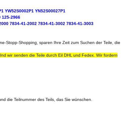
9P1 YW52S0002P1 YN52S00027P1
9 125-2966
2000 7834-41-2002 7834-41-3002 7834-41-3003
One-Stopp-Shopping, sparen Ihre Zeit zum Suchen der Teile, die
Und wir senden die Teile durch Eil DHL und Fedex. Wir fordern
und die Teilnummer des Teils, das Sie wünschen.