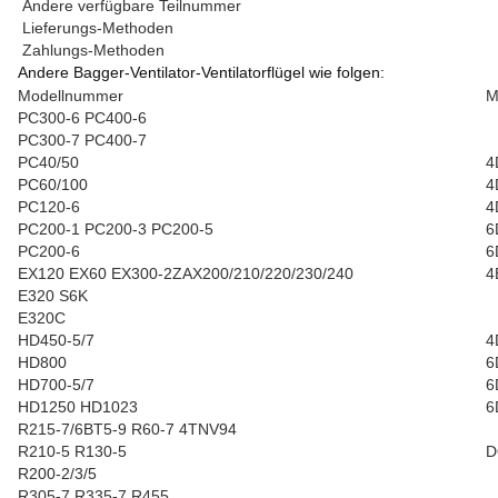
Andere verfügbare Teilnummer
Lieferungs-Methoden
Zahlungs-Methoden
Andere Bagger-Ventilator-Ventilatorflügel wie folgen:
Modellnummer
M
PC300-6 PC400-6
PC300-7 PC400-7
PC40/50
4
PC60/100
4
PC120-6
4
PC200-1 PC200-3 PC200-5
6
PC200-6
6
EX120 EX60 EX300-2ZAX200/210/220/230/240
4
E320 S6K
E320C
HD450-5/7
4
HD800
6
HD700-5/7
6
HD1250 HD1023
6
R215-7/6BT5-9 R60-7 4TNV94
R210-5 R130-5
D
R200-2/3/5
R305-7 R335-7 R455