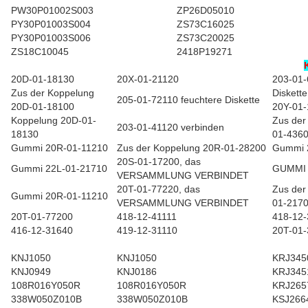
PW30P01002S003
ZP26D05010
PY30P01003S004
ZS73C16025
PY30P01003S006
ZS73C20025
ZS18C10045
2418P19271
20D-01-18130
20X-01-21120
203-01-
Zus der Koppelung
Diskett
205-01-72110 feuchtere Diskette
20D-01-18100
20Y-01-
Koppelung 20D-01-
Zus der
203-01-41120 verbinden
18130
01-436
Gummi 20R-01-11210
Zus der Koppelung 20R-01-28200
Gummi 
20S-01-17200, das
Gummi 22L-01-21710
GUMMI 
VERSAMMLUNG VERBINDET
20T-01-77220, das
Zus der
Gummi 20R-01-11210
VERSAMMLUNG VERBINDET
01-217
20T-01-77200
418-12-41111
418-12-
416-12-31640
419-12-31110
20T-01-
KNJ1050
KNJ1050
KRJ345
KNJ0949
KNJ0186
KRJ345
108R016Y050R
108R016Y050R
KRJ265
338W050Z010B
338W050Z010B
KSJ266