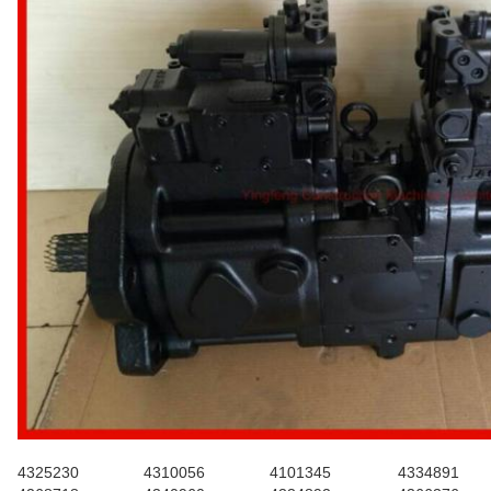
4325230
4310056
4101345
4334891