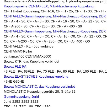
Baumaschinen-Motorantrieb-Koppelung, Hydraulikpumpebewegung
Kopplungsreihe CENTAFLEX, Miki-Flaschenzug-Koppelung
,
CF-H Hytrel Koppelung, CF-H-16, CF - H - 25, CF - H - 30, CF - H - 35
CENTAFLEX-Gummikoppelung, Miki-Flaschenzug-Koppelung, DBP. 
CF - A - 4 - S0, CF - A - 8 - S0, CF - A - 16 - S0, CF - A - 22 - S0, CF 
CF - A-200 - S0, CF - A - 250 - S0, CF - A - 400 - S0
CENTAFLEX-Gummikoppelung, Miki-Flaschenzug-Koppelung, DBP. 
CF - A - 4 - S0, CF - A - 8 - O0, CF - A - 16 - O0, CF - A - 22 - O0, CF
O0, CF - A-200 - O0, CF - A - 250 - O0, CF - A - 400 - O0
CENTAFLEX - KE - 088 verbinden
CENTAMAX-Reihe
centamax400 CENTAMAX5000
Bowex KTR, das Kupplung verbindet
Bowex FLE-PA
48 FLE - PA, 65FLE - PA, 70 FLE - PA, 80 FLE - PA, 100 FLE - PA, 
Bowex ELASTISCHES Kopplungskupplung
48HE G80HE
Bowex MONOLASTIC, das Kupplung verbindet
MONOLASTIC-Koppelungsgröße 28, Größe 32
Gummikoppelung Jurid
Jurid S25S S29S S32S
TFC - 25, TFC - 80, TFC - 160,