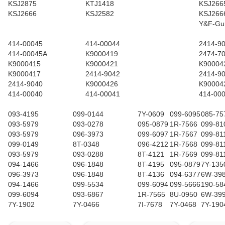
KSJ2875
KTJ1418
KSJ266
KSJ2666
KSJ2582
KSJ266
Y&F-Gu
414-00045
414-00044
2414-9
414-00045A
K9000419
2474-7
K9000415
K9000421
K90004
K9000417
2414-9042
2414-9
2414-9040
K9000426
K90004
414-00040
414-00041
414-00
093-4195
099-0144
7Y-0609
099-6095
085-75
093-5979
093-0278
095-0879
1R-7566
099-81
093-5979
096-3973
099-6097
1R-7567
099-81
099-0149
8T-0348
096-4212
1R-7568
099-81
093-5979
093-0288
8T-4121
1R-7569
099-81
094-1466
096-1848
8T-4195
095-0879
7Y-135
096-3973
096-1848
8T-4136
094-6377
6W-39
094-1466
099-5534
099-6094
099-5666
190-58
099-6094
093-6867
1R-7565
8U-0950
6W-39
7Y-1902
7Y-0466
7I-7678
7Y-0468
7Y-190