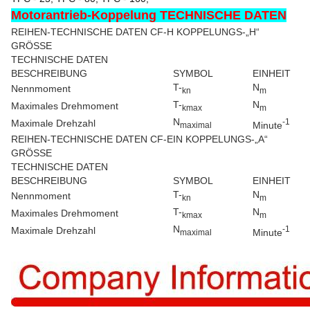
Motorantrieb-Koppelung TECHNISCHE DATEN
REIHEN-TECHNISCHE DATEN CF-H KOPPELUNGS-„H“
GRÖSSE
TECHNISCHE DATEN
BESCHREIBUNG
SYMBOL
EINHEIT
T-
N
Nennmoment
kn
m
T-
N
Maximales Drehmoment
kmax
m
N
-1
Maximale Drehzahl
Minute
maximal
REIHEN-TECHNISCHE DATEN CF-EIN KOPPELUNGS-„A“
GRÖSSE
TECHNISCHE DATEN
BESCHREIBUNG
SYMBOL
EINHEIT
T-
N
Nennmoment
kn
m
T-
N
Maximales Drehmoment
kmax
m
N
-1
Maximale Drehzahl
Minute
maximal