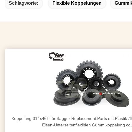
Schlagworte:
Flexible Koppelungen
Gummik
Koppelung 314x46T für Bagger Replacement Parts mit Plastik-/
Eisen-Unterseitenflexiblen Gummikoppelung cou