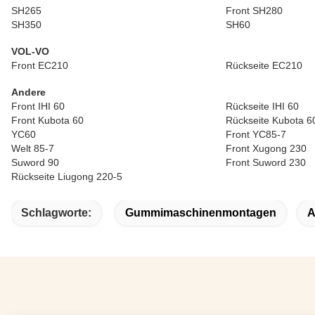
SH265
Front SH280
SH350
SH60
VOL-VO
Front EC210
Rückseite EC210
Andere
Front IHI 60
Rückseite IHI 60
Front Kubota 60
Rückseite Kubota 6
YC60
Front YC85-7
Welt 85-7
Front Xugong 230
Suword 90
Front Suword 230
Rückseite Liugong 220-5
Schlagworte:
Gummimaschinenmontagen
A