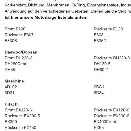
Korkenblatt, Dichtung, Membranen, O-Ring, Expansionsbälge, industr
Anwendung auf den verschiedenen Gebieten. Stellen Sie die Verbi
Ist hier unsere Motorträgerliste als unten:
Front E120
Rückseite E120
Rückseite E307
E308
E330B
E336D
Daewoo/Doosan
Front DH220-3
Rückseite DH220-3
DH280Rear
DH130-5
DH55
DH60-7
Maschine
4D102
6BG1
6D31
6D34
Hitachi
Front EX120-6
Rückseite EX120-6
Rückseite EX200-5
Rückseite EX200-6
EX300
EX400Front
Rückseite EX450
EX55