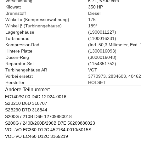
Verschiebung
6.7L, 6700 ccm
Kilowatt
350 HP
Brennstoff
Diesel
Winkel α (Kompressorwohnung)
175°
Winkel β (Turbinengehäuse)
189°
Lagergehäuse
(1900011227)
Turbinenrad
(1100016231)
Kompressor-Rad
(Ind. 50,3 Millimeter, Exd.
Hintere Platte
(1300016093)
Düsen-Ring
(3000016048)
Reparatur-Set
(1154351752)
Turbinengehäuse AR
VGT
Vorbei ersetzt
3770973, 2834603, 4046
Hersteller
HOLSET
Andere Teilnummer:
EC140/S100 D4D 12D24-0016
S2B210 D6D 318707
S2B290 D7D 318844
S200G / 210B D6E 12709880018
S200G / 240B/260B/290B D7E 56209880023
VOL-VO EC360 D12C 452164-0010/5015S
VOL-VO EC460 D12C 3165219