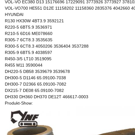
VOL-VO EC380 D13 15176696 17229091 3773926 3773927 37810
VOL-VO700 HE551 D12E 11158202 11158360 2835376 4042660 4
HYUNDAI
R130 HX30W 4BT3.9 3592121
R220-5 6BT5.9 3536971
R210-5 6D16 ME078660
R305-7 6CT8.3 3535635
R300-5 6CT8.3 4050206 3536404 3537288
R305-9 6BT5.9 4038597
R450-3/5 LT10 3519095
R455 M11 3590044
DH220-5 DB58 3539679 3539678
DH300-5 D1146 65.09100-7038
DH300-7 D2366 65.09100-7082
DX215-7 DE08 65.09100-7082
DH330 DH360 DH370 DE12T 466617-0003
Produkt-Show: