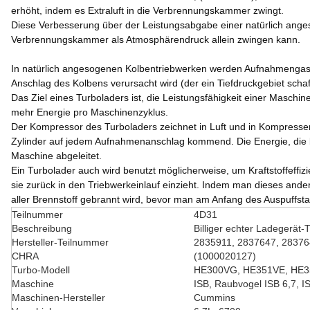
erhöht, indem es Extraluft in die Verbrennungskammer zwingt.
Diese Verbesserung über der Leistungsabgabe einer natürlich ange
Verbrennungskammer als Atmosphärendruck allein zwingen kann.
In natürlich angesogenen Kolbentriebwerken werden Aufnahmengase 
Anschlag des Kolbens verursacht wird (der ein Tiefdruckgebiet schafft
Das Ziel eines Turboladers ist, die Leistungsfähigkeit einer Masch
mehr Energie pro Maschinenzyklus.
Der Kompressor des Turboladers zeichnet in Luft und in Kompresse
Zylinder auf jedem Aufnahmenanschlag kommend. Die Energie, die be
Maschine abgeleitet.
Ein Turbolader auch wird benutzt möglicherweise, um Kraftstoffeffi
sie zurück in den Triebwerkeinlauf einzieht. Indem man dieses ande
aller Brennstoff gebrannt wird, bevor man am Anfang des Auspuffsta
Teilnummer
4D31
Beschreibung
Billiger echter Ladegerät
Hersteller-Teilnummer
2835911, 2837647, 28376
CHRA
(1000020127)
Turbo-Modell
HE300VG, HE351VE, HE
Maschine
ISB, Raubvogel ISB 6,7, I
Maschinen-Hersteller
Cummins