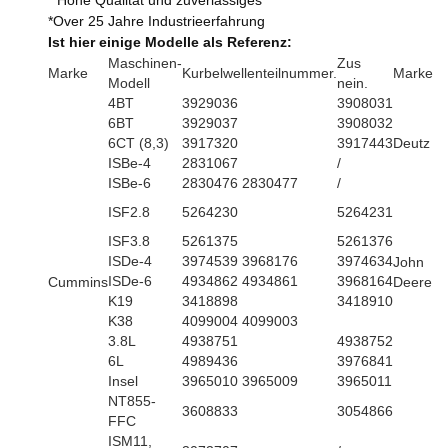
* Hohe Qualität und zuverlässiges
*Over 25 Jahre Industrieerfahrung
Ist hier einige Modelle als Referenz:
Maschinen-
Zus
Marke
Kurbelwellenteilnummer.
Marke
Modell
nein.
4BT
3929036
3908031
6BT
3929037
3908032
6CT (8,3)
3917320
3917443
Deutz
ISBe-4
2831067
/
ISBe-6
2830476 2830477
/
ISF2.8
5264230
5264231
ISF3.8
5261375
5261376
ISDe-4
3974539 3968176
3974634
John
ISDe-6
4934862 4934861
3968164
Cummins
Deere
K19
3418898
3418910
K38
4099004 4099003
3.8L
4938751
4938752
6L
4989436
3976841
Insel
3965010 3965009
3965011
NT855-
3608833
3054866
FFC
ISM11,