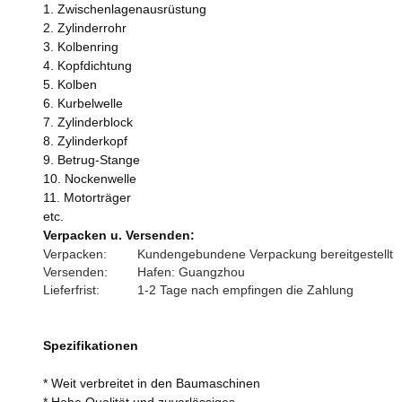
1. Zwischenlagenausrüstung
2. Zylinderrohr
3. Kolbenring
4. Kopfdichtung
5. Kolben
6. Kurbelwelle
7. Zylinderblock
8. Zylinderkopf
9. Betrug-Stange
10. Nockenwelle
11. Motorträger
etc.
Verpacken u. Versenden:
Verpacken:
Kundengebundene Verpackung bereitgestellt
Versenden:
Hafen: Guangzhou
Lieferfrist:
1-2 Tage nach empfingen die Zahlung
Spezifikationen
* Weit verbreitet in den Baumaschinen