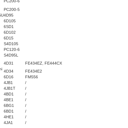
PC200-6
PC200-5
SU
4D95
6D105
6SD1
6D102
6D15
S4D105
PC120-6
S4D95L
4D31
FE434EZ, FE444CX
hi
4D34
FE434E2
6D16
FM556
4JB1
/
4JB1T
/
4BD1
/
4BE1
/
6BG1
/
6BD1
/
4HE1
/
4JA1
/