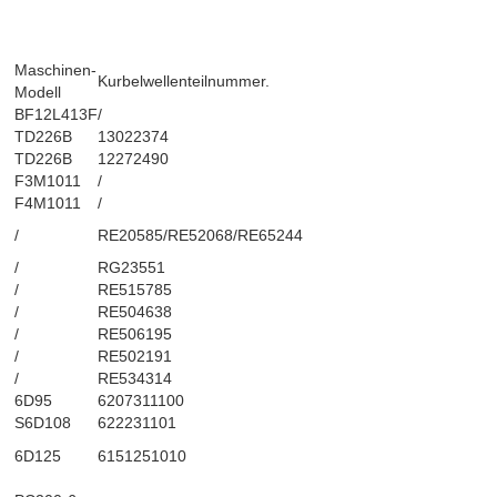
Maschinen-
Kurbelwellenteilnummer.
Modell
BF12L413F
/
TD226B
13022374
TD226B
12272490
F3M1011
/
F4M1011
/
/
RE20585/RE52068/RE65244
/
RG23551
/
RE515785
/
RE504638
/
RE506195
/
RE502191
/
RE534314
6D95
6207311100
S6D108
622231101
6D125
6151251010