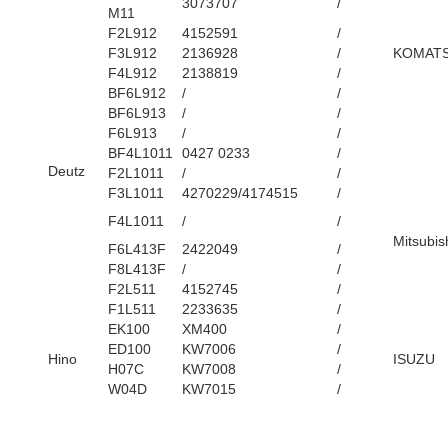
3073707
/
M11
F2L912
4152591
/
F3L912
2136928
/
KOMAT
F4L912
2138819
/
BF6L912
/
/
BF6L913
/
/
F6L913
/
/
BF4L1011
0427 0233
/
Deutz
F2L1011
/
/
F3L1011
4270229/4174515
/
F4L1011
/
/
Mitsubis
F6L413F
2422049
/
F8L413F
/
/
F2L511
4152745
/
F1L511
2233635
/
EK100
XM400
/
ED100
KW7006
/
Hino
ISUZU
H07C
KW7008
/
W04D
KW7015
/