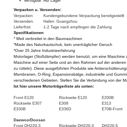
Verfügbar: Auf Lager
Verpacken u. Versenden:
Verpacken:
Kundengebundene Verpackung bereitgestellt
Versenden:
Hafen: Guangzhou
Lieferfrist:
1-2 Tage nach empfingen die Zahlung
Spezifikationen
* Weit verbreitet in den Baumaschinen
*Made des Naturkautschuk, kein unerträglicher Geruch
*Over 25 Jahre Industrieerfahrung
Motorlager (Stoßdämpfer) werden benutzt, um eine Maschine 
Maschine auf einer Seite und an den Rahmen auf der anderen an
zu rütteln). Diese ausgeführten Produkte wie Antierschütteru
Membranen, O-Ring, Expansionsbälge, industrielle und Gummisc
verschiedenen Gebieten. Stellen Sie die Verbindung von der
Ist hier unsere Motorträgerliste als unten:
Front E120
Rückseite E120
E200B
Rückseite E307
E308
E313
E330B
E336D
E70B-Front
Daewoo/Doosan
Front DH220-3
Rückseite DH220-3
DH220-5