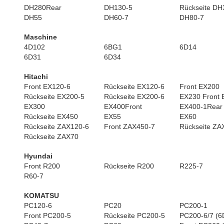
DH280Rear
DH130-5
Rückseite DH
DH55
DH60-7
DH80-7
Maschine
4D102
6BG1
6D14
6D31
6D34
Hitachi
Front EX120-6
Rückseite EX120-6
Front EX200
Rückseite EX200-5
Rückseite EX200-6
EX230 Front 
EX300
EX400Front
EX400-1Rear
Rückseite EX450
EX55
EX60
Rückseite ZAX120-6
Front ZAX450-7
Rückseite ZA
Rückseite ZAX70
Hyundai
Front R200
Rückseite R200
R225-7
R60-7
KOMATSU
PC120-6
PC20
PC200-1
Front PC200-5
Rückseite PC200-5
PC200-6/7 (6