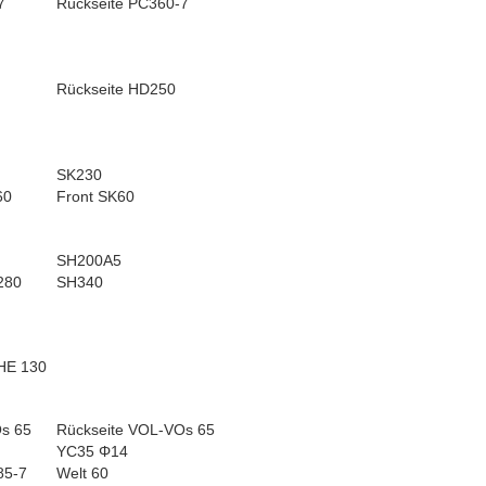
7
Rückseite PC360-7
Rückseite HD250
SK230
60
Front SK60
SH200A5
280
SH340
E 130
s 65
Rückseite VOL-VOs 65
YC35 Φ14
85-7
Welt 60