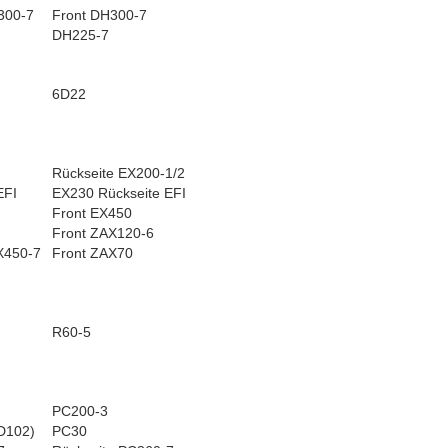
300-7
Front DH300-7
DH225-7
6D22
Rückseite EX200-1/2
EFI
EX230 Rückseite EFI
Front EX450
Front ZAX120-6
X450-7
Front ZAX70
R60-5
PC200-3
D102)
PC30