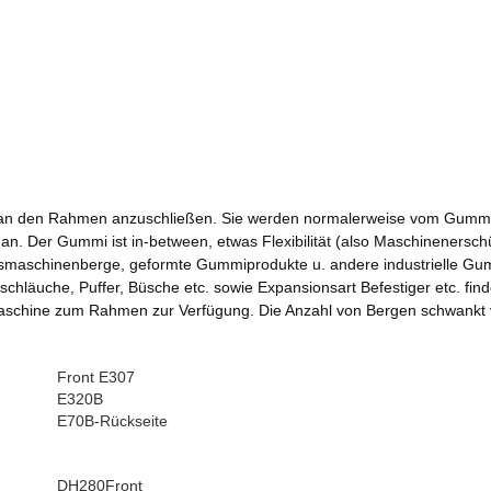
an den Rahmen anzuschließen. Sie werden normalerweise vom Gummi un
. Der Gummi ist in-between, etwas Flexibilität (also Maschinenerschü
ngsmaschinenberge, geformte Gummiprodukte u. andere industrielle Gu
hläuche, Puffer, Büsche etc. sowie Expansionsart Befestiger etc. fi
 Maschine zum Rahmen zur Verfügung. Die Anzahl von Bergen schwankt
Front E307
E320B
E70B-Rückseite
DH280Front