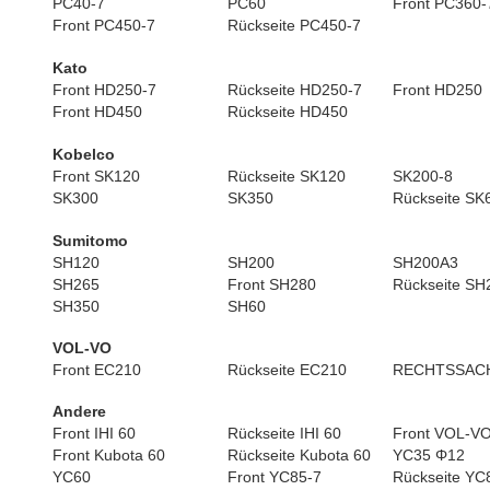
PC40-7
PC60
Front PC360-
Front PC450-7
Rückseite PC450-7
Kato
Front HD250-7
Rückseite HD250-7
Front HD250
Front HD450
Rückseite HD450
Kobelco
Front SK120
Rückseite SK120
SK200-8
SK300
SK350
Rückseite SK
Sumitomo
SH120
SH200
SH200A3
SH265
Front SH280
Rückseite SH
SH350
SH60
VOL-VO
Front EC210
Rückseite EC210
RECHTSSACH
Andere
Front IHI 60
Rückseite IHI 60
Front VOL-VO
Front Kubota 60
Rückseite Kubota 60
YC35 Φ12
YC60
Front YC85-7
Rückseite YC